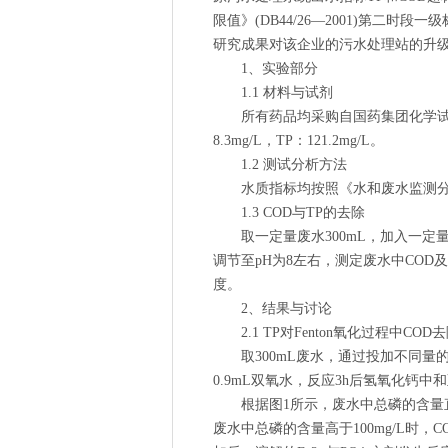
限值》(DB44/26—2001)第
研究成果对该企业的污水处理站的升
1、实验部分
1.1 材料与试剂
所有药品均采购自国药集团化学试剂有限
8.3mg/L，TP：121.2mg/L。
1.2 测试分析方法
水质指标均按照《水和废水监测分析
1.3 COD与TP的去除
取一定量废水300mL，加入一定量
调节至pH为8左右，测定废水中COD及T
度。
2、结果与讨论
2.1 TP对Fenton氧化过程中CO
取300mL废水，通过投加不同量的
0.9mL双氧水，反应3h后氢氧化钙中
根据图1所示，废水中总磷的含量直接
废水中总磷的含量高于100mg/L时，