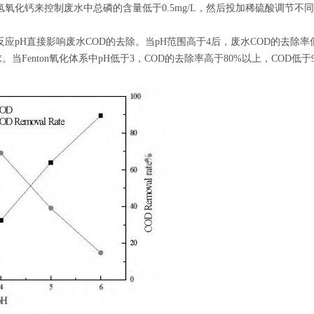
化钙来控制废水中总磷的含量低于0.5mg/L，然后投加稀硫酸调节不同p
应pH直接影响废水COD的去除。当pH范围高于4后，废水COD的去除率低于5
Fenton氧化体系中pH低于3，COD的去除率高于80%以上，COD低于