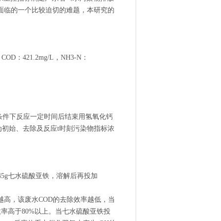
企业面临的一个比较迫切的难题，本研究的
1.2mg/L，NH3-N：
条件下反应一定时间后结束用氢氧化钙
分别为初始、去除及反应t时刻污染物指标浓
45g七水硫酸亚铁，溶解后再投加
越高，该废水COD的去除效率越低，当
除效率高于80%以上。当七水硫酸亚铁投