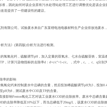
二时段一级标准，因此如何对该企业原有污水处理站处理工艺进行调整优化是该
级改造提供了一些建设性的建议。
公司。试验废水来自广东某锂电池电极材料生产企业排放池废水，COD：42
方法》(第四版)分析方法进行检测。
的氢氧化钙，硫酸调节pH，加入定量的双氧水、七水合硫酸亚铁，室温
P，计算污染物指标的去除率d：d=c/c°=1-c/c。，式中，c。、c、q
D去除率的影响
氢氧化钙来控制废水中总磷的含量，然后投加稀硫酸调节pH为3，投加0.
和至pH为8，测试废水中COD及TP的含量。
影响Fenton氧化工艺对该工业废水COD的去除效率。废水中总磷含量
COD的去除率降低至10%以下，而当总磷低于20mg/L，该废水COD的去