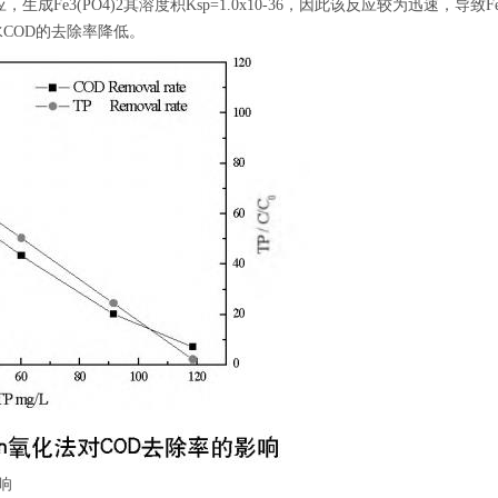
，生成Fe3(PO4)2其溶度积Ksp=1.0x10-36，因此该反应较为迅速，导致
COD的去除率降低。
响